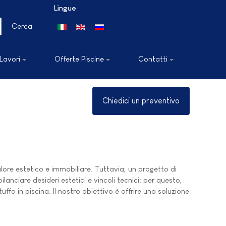
Lingue
Seleziona la tua lingua
Cerca
 Lavori
Offerte Piscine
Contatti
Chiedici un preventivo
ore estetico e immobiliare. Tuttavia, un progetto di
anciare desideri estetici e vincoli tecnici: per questo,
ffo in piscina. Il nostro obiettivo è offrire una soluzione