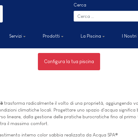
Cerca
Servizi
Prodotti
La Piscina
I Nostri
Configura la tua piscina
iè
trasforma radicalmente il volto di una proprietà, aggiungendo val
dizioni climatiche locali. Progettare uno spazio d'acqua significa bil
o lineare, dalla gestione delle pratiche burocratiche fino al primo tu
ntra il massimo comfort.