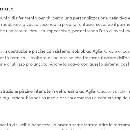
Armato
unto di riferimento per chi cerca una personalizzazione definitiva e
i modellare la vasca secondo la propria fantasia, secondo il perime
he una tenuta idraulica impeccabile, permettendo l'uso di rivestime
nella
costruzione piscine con sistema isoblok ad Agliè
. Grazie ai ca
termico. Il risultato è una piscina che trattiene il calore dell'ac
e di utilizzo prolungata. Anche lo scavo con questo sistema costru
struzione piscine interrate in vetroresina ad Agliè
. Queste vasche m
iva di giunzioni. È la scelta ideale per chi desidera un cantiere rap
senta dislivelli o pendenze, la piscina seminterrata offre la massima