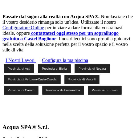
Passate dal sogno alla realtà con Acqua SPA®.
Non lasciate che
il vostro desiderio rimanga solo un'idea. Utilizzate il nostro
Configuratore Online
per iniziare a dare forma alla vostra oasi
ideale, oppure
contattateci oggi stesso per un sopralluogo
gratuito a Castel Boglione
. I nostri tecnici sono pronti a guidarvi
nella scelta della soluzione perfetta per il vostro spazio e il vostro
stile di vita.
I Nostri Lavori
Configura la tua piscina
Provincia di Asti
Provincia di Biella
Provincia di Novara
Provincia di Verbano-Cusio-Ossola
Provincia di Vercelli
Provincia di Cuneo
Provincia di Alessandria
Provincia di Torino
Acqua SPA® S.r.l.