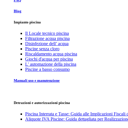
FAQ
Blog
Impianto piscina
Il Locale tecnico piscina
Filtrazione acqua piscina
Disinfezione dell’ acqua
Piscine senza cloro
Riscaldamento acqua piscina
Giochi d'acqua per piscina
L' automazione della piscina
Piscine a basso consumo
Manuali uso e manutenzione
Detrazioni e autorizzazioni piscina
Piscina Interrata e Tasse: Guida alle Implicazioni Fiscali
Aliquote IVA Piscine: Guida dettagliata per Realizzazione