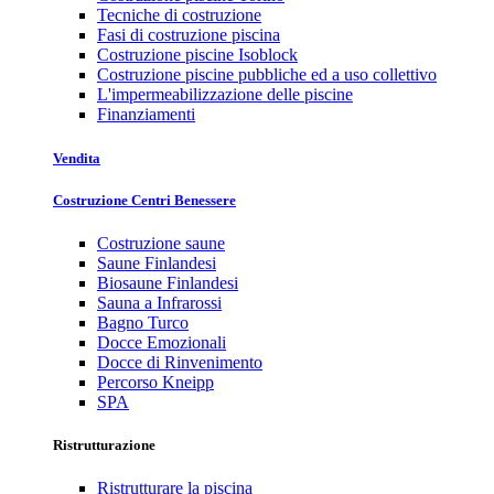
Tecniche di costruzione
Fasi di costruzione piscina
Costruzione piscine Isoblock
Costruzione piscine pubbliche ed a uso collettivo
L'impermeabilizzazione delle piscine
Finanziamenti
Vendita
Costruzione Centri Benessere
Costruzione saune
Saune Finlandesi
Biosaune Finlandesi
Sauna a Infrarossi
Bagno Turco
Docce Emozionali
Docce di Rinvenimento
Percorso Kneipp
SPA
Ristrutturazione
Ristrutturare la piscina