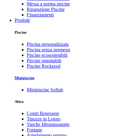
Messa a norma piscine
Riparazione Piscine
Finanziamenti
Prodotti
Piscine
Piscina personalizzata
Piscina senza permessi
Piscine ecosostenibili
Piscine smontabili
Piscine Rockpool
Minipiscine
Minipiscine Softub
Altro
Centri Benessere
Tinozze in Legno
Vasche Idromassaggio
Fontane
Arredamento esterno