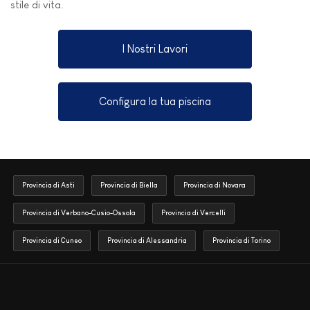
stile di vita.
I Nostri Lavori
Configura la tua piscina
Provincia di Asti
Provincia di Biella
Provincia di Novara
Provincia di Verbano-Cusio-Ossola
Provincia di Vercelli
Provincia di Cuneo
Provincia di Alessandria
Provincia di Torino