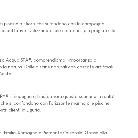
anti piscine a sfioro che si fondono con la campagna
spettative. Utilizzando solo i materiali più pregiati e le
esso Acqua SPA
®
, comprendiamo l'importanza di
a natura. Dalle piscine naturali con cascate artificiali
'Aosta.
SPA
®
si impegna a trasformare questo scenario in realtà,
 che si confondono con l'orizzonte marino alle piscine
i clienti in Liguria.
ia, Emilia-Romagna e Piemonte Orientale. Grazie alla