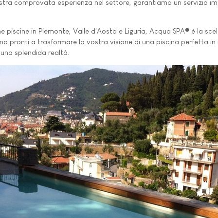
a nostra comprovata esperienza nel settore, garantiamo un servizio
e piscine in Piemonte, Valle d'Aosta e Liguria, Acqua SPA
®
è la scel
mo pronti a trasformare la vostra visione di una piscina perfetta in
 una splendida realtà.