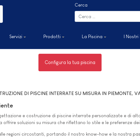
Cerca
Servizi
Prodotti
La Piscina
I Nostri
Configura la tua piscina
RUZIONE DI PISCINE INTERRATE SU MISURA IN PIEMONTE, VA
iente
ettazione e costruzione di piscine interrate personalizzate e di alta
ffrire soluzioni su misura che riflettano lo stile e le preferenze dei 
alle regioni circostanti, portando il nostro know-how e la nostra pas