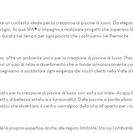
re un contesto ideale per la creazione di piscine di lusso. Da eleg
estigio, Acqua SPA
®
si impegna a realizzare progetti che superano le a
 durata nel tempo per ogni piscina che costruiamo nel Piemonte.
o, offre un ambiente unico per la creazione di piscine di lusso. Pr
sì un'oasi di relax e divertimento che si fonde armoniosamente con l
mpegniamo a soddisfare ogni esigenza dei nostri clienti nella Valle d
iato per la creazione di piscine di lusso con vista sul mare. Acqua 
to di bellezza estetica e funzionalità. Dalle piscine a bordo sfioro
i che diventano il centro nevralgico della vita all'aperto per i nostr
 la propria expertise anche alle regioni limitrofe, tra cui Lombard