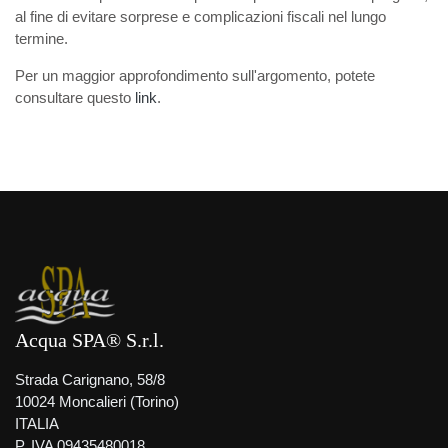
al fine di evitare sorprese e complicazioni fiscali nel lungo
termine.
Per un maggior approfondimento sull'argomento, potete
consultare questo
link
.
Acqua SPA® S.r.l.
Strada Carignano, 58/8
10024 Moncalieri (Torino)
ITALIA
P. IVA 09435480018