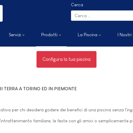
Cerca
Servizi
Prodotti
La Piscina
I Nostri
Configura la tua piscina
RI TERRA A TORINO ED IN PIEMONTE
nativa per chi desidera godere dei benefici di una piscina senza l'ingo
'intrattenimento familiare, le feste con gli amici o semplicemente per