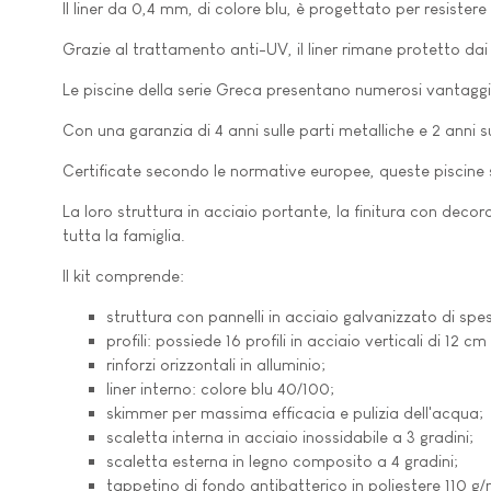
Il liner da 0,4 mm, di colore blu, è progettato per resister
Grazie al trattamento anti-UV, il liner rimane protetto da
Le piscine della serie Greca presentano numerosi vantagg
Con una garanzia di 4 anni sulle parti metalliche e 2 anni s
Certificate secondo le normative europee, queste piscine s
La loro struttura in acciaio portante, la finitura con decor
tutta la famiglia.
Il kit comprende:
struttura con pannelli in acciaio galvanizzato di sp
profili: possiede 16 profili in acciaio verticali di 12
rinforzi orizzontali in alluminio;
liner interno: colore blu 40/100;
skimmer per massima efficacia e pulizia dell'acqua;
scaletta interna in acciaio inossidabile a 3 gradini;
scaletta esterna in legno composito a 4 gradini;
tappetino di fondo antibatterico in poliestere 110 g/