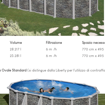
Volume
Filtrazione
Spazio necess
28.217 l
6 m³/h
770 cm x 495
23.281 l
6 m³/h
770 cm x 495
a Ovale Standard
(si distingue dalla Liberty per l'utilizzo di contraff