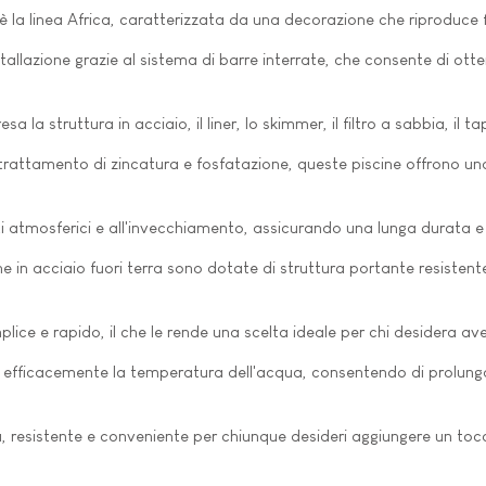
ra è la linea Africa, caratterizzata da una decorazione che riproduce 
 installazione grazie al sistema di barre interrate, che consente d
a la struttura in acciaio, il liner, lo skimmer, il filtro a sabbia, il 
 trattamento di zincatura e fosfatazione, queste piscine offrono un
nti atmosferici e all'invecchiamento, assicurando una lunga durata
e in acciaio fuori terra sono dotate di struttura portante resistente,
plice e rapido, il che le rende una scelta ideale per chi desidera a
 efficacemente la temperatura dell'acqua, consentendo di prolunga
ca, resistente e conveniente per chiunque desideri aggiungere un toc