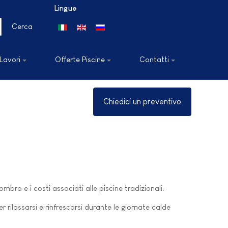
Lingue
Seleziona la tua lingua
Cerca
 Lavori
Offerte Piscine
Contatti
Chiedici un preventivo
mbro e i costi associati alle piscine tradizionali.
 rilassarsi e rinfrescarsi durante le giornate calde