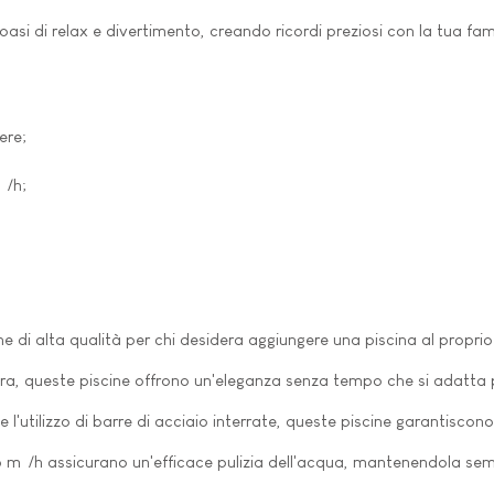
oasi di relax e divertimento, creando ricordi preziosi con la tua famig
ere;
³/h;
ne di alta qualità per chi desidera aggiungere una piscina al propri
ietra, queste piscine offrono un'eleganza senza tempo che si adatt
'utilizzo di barre di acciaio interrate, queste piscine garantiscon
a 6 m³/h assicurano un'efficace pulizia dell'acqua, mantenendola semp