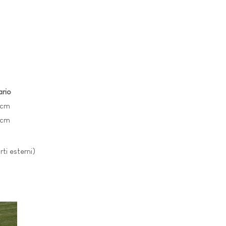
ario
 cm
 cm
orti esterni)