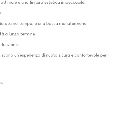
a ottimale e una finitura estetica impeccabile.
o.
e durata nel tempo, e una bassa manutenzione.
ità a lungo termine.
n funzione.
rantiscono un'esperienza di nuoto sicura e confortevole per
e;