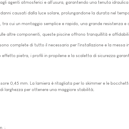
e agli agenti atmosferici e all'usura, garantendo una tenuta idraulic
i danni causati dalla luce solare, prolungandone la durata nel temp
i, tra cui un montaggio semplice e rapido, una grande resistenza 
ulle altre componenti, queste piscine offrono tranquillità e affidabil
ono complete di tutto il necessario per l'installazione e la messa i
o effetto pietra, i profili in propilene e la scaletta di sicurezza ga
essore 0,45 mm. La lamiera è ritagliata per lo skimmer e le bocchett
 cm di larghezza per ottenere una maggiore stabilità;
m²;