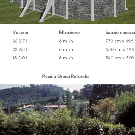
Volume
Filtrazione
Spazio necess
28.217 l
6 m³/h
770 cm x 495
23.281 l
6 m³/h
650 cm x 495
16.210 l
6 m³/h
540 cm x 520
Piscina Greca Rotonda