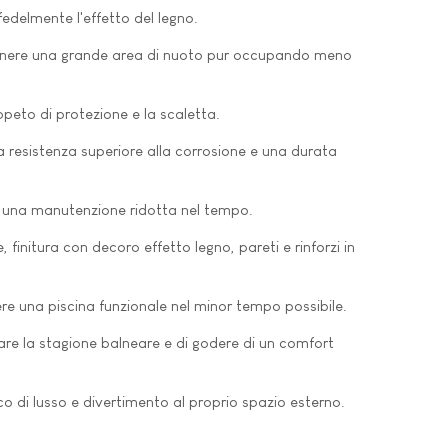
fedelmente l'effetto del legno.
i ottenere una grande area di nuoto pur occupando meno
tappeto di protezione e la scaletta.
a resistenza superiore alla corrosione e una durata
 e una manutenzione ridotta nel tempo.
 finitura con decoro effetto legno, pareti e rinforzi in
vere una piscina funzionale nel minor tempo possibile.
re la stagione balneare e di godere di un comfort
co di lusso e divertimento al proprio spazio esterno.