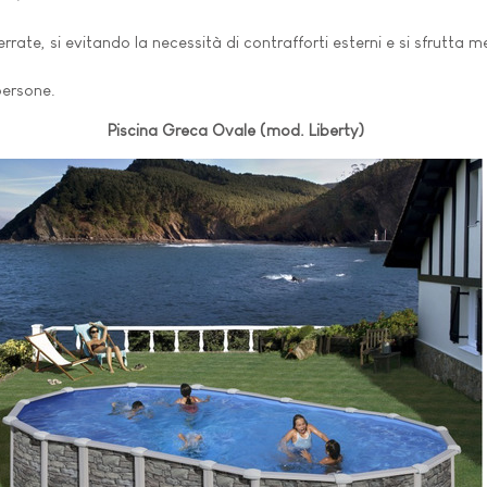
rate, si evitando la necessità di contrafforti esterni e si sfrutta me
 persone.
Piscina Greca Ovale (mod. Liberty)