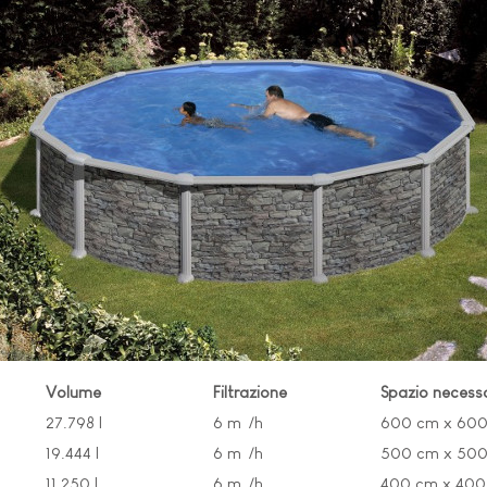
Volume
Filtrazione
Spazio necess
27.798 l
6 m³/h
600 cm x 60
19.444 l
6 m³/h
500 cm x 50
11.250 l
6 m³/h
400 cm x 400