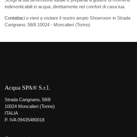
indimenticabili in acqua, direttamente nel comfort di casa tua.
Contattaci
o vieni a visitare il nostro ampio Showroom in Strada
Carignano, 58/8 10024 - Moncalieri (Torino)
Acqua SPA® S.r.l.
Strada Carignano, 58/8
10024 Moncalieri (Torino)
ITALIA
P. IVA 09435480018