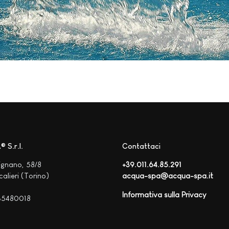
 S.r.l.
Contattaci
ignano, 58/8
+39.011.64.85.291
lieri (Torino)
acqua-spa@acqua-spa.it
Informativa sulla Privacy
35480018