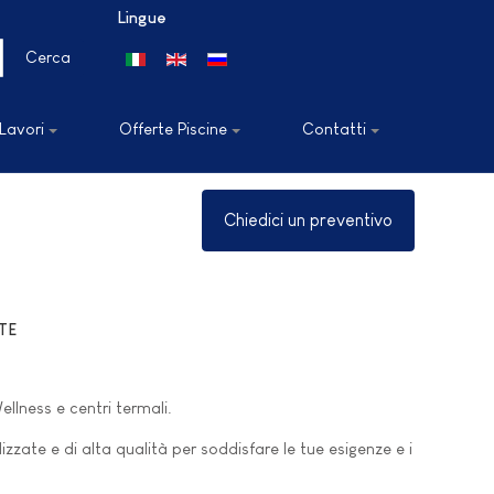
Lingue
Seleziona la tua lingua
Cerca
 Lavori
Offerte Piscine
Contatti
Chiedici un preventivo
TE
llness e centri termali.
lizzate e di alta qualità per soddisfare le tue esigenze e i