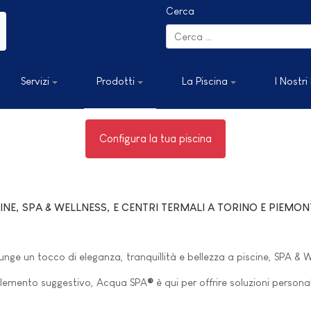
Cerca
Servizi
Prodotti
La Piscina
I Nostri
Configura la tua piscina
E, SPA & WELLNESS, E CENTRI TERMALI A TORINO E PIEMON
ge un tocco di eleganza, tranquillità e bellezza a piscine, SPA & We
 elemento suggestivo, Acqua SPA
®
è qui per offrire soluzioni persona