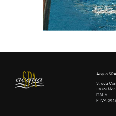
Acqua SPA®
Strada Car
10024 Monca
ITALIA
P. IVA 094