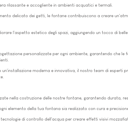
a rilassante e accogliente in ambienti acquatici e termali.
ento delicato dei getti, le fontane contribuiscono a creare un'atmo
liorare l'aspetto estetico degli spazi, aggiungendo un tocco di belle
 progettazione personalizzate per ogni ambiente, garantendo che le
enti.
 un'installazione moderna e innovativa, il nostro team di esperti pr
te.
anzate nella costruzione delle nostre fontane, garantendo durata, re
e ogni elemento della tua fontana sia realizzato con cura e precision
 tecnologie di controllo dell'acqua per creare effetti visivi mozzafi