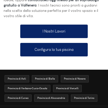
gratuito a Valfenera
. I nostri tecnici sono pronti a guidarvi
nella scelta della soluzione perfetta per il vostro spazio e il
vostro stile di vita.
I Nostri Lavori
Configura la tua piscina
Provincia di Asti
Provincia di Biella
Provincia di Novara
Provincia di Verbano-Cusio-Ossola
Provincia di Vercelli
Provincia di Cuneo
Provincia di Alessandria
Provincia di Torino