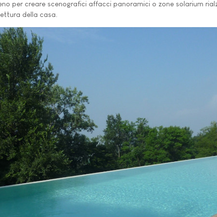
erreno per creare scenografici affacci panoramici o zone solarium ria
tettura della casa.