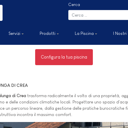
Cerca
Servizi
Prodotti
La Piscina
I Nostri
Configura la tua piscina
UNGA DI CREA
alunga di Crea
trasforma radicalmente il volto di una proprietà, ag
 e delle condizioni climatiche locali. Progettare uno spazio d'acqua s
e un percorso lineare, dalla gestione delle pratiche burocratiche fino
struttiva incontra il massimo comfort.