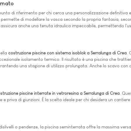
Armato
unto di riferimento per chi cerca una personalizzazione definitiva e
e permette di modellare la vasca secondo la propria fantasia, seco
 assicura anche una tenuta idraulica impeccabile, permettendo l'uso
nella
costruzione piscine con sistema isoblok a Serralunga di Crea
. 
zionale isolamento termico. Il risultato è una piscina che trattiene
arantendo una stagione di utilizzo prolungata. Anche lo scavo con 
struzione piscine interrate in vetroresina a Serralunga di Crea
. Que
nte e priva di giunzioni. È la scelta ideale per chi desidera un cant
 dislivelli o pendenze, la piscina seminterrata offre la massima versa