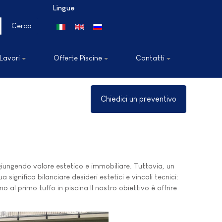
Lingue
Seleziona la tua lingua
Cerca
 Lavori
Offerte Piscine
Contatti
Chiedici un preventivo
giungendo valore estetico e immobiliare. Tuttavia, un
ignifica bilanciare desideri estetici e vincoli tecnici:
 al primo tuffo in piscina Il nostro obiettivo è offrire