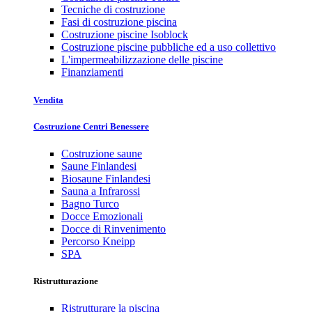
Tecniche di costruzione
Fasi di costruzione piscina
Costruzione piscine Isoblock
Costruzione piscine pubbliche ed a uso collettivo
L'impermeabilizzazione delle piscine
Finanziamenti
Vendita
Costruzione Centri Benessere
Costruzione saune
Saune Finlandesi
Biosaune Finlandesi
Sauna a Infrarossi
Bagno Turco
Docce Emozionali
Docce di Rinvenimento
Percorso Kneipp
SPA
Ristrutturazione
Ristrutturare la piscina