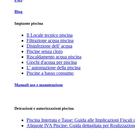
FAQ
Blog
Impianto piscina
Il Locale tecnico piscina
Filtrazione acqua piscina
Disinfezione dell’ acqua
Piscine senza cloro
Riscaldamento acqua piscina
Giochi d'acqua per piscina
L' automazione della piscina
Piscine a basso consumo
Manuali uso e manutenzione
Detrazioni e autorizzazioni piscina
Piscina Interrata e Tasse: Guida alle Implicazioni Fiscali
Aliquote IVA Piscine: Guida dettagliata per Realizzazione