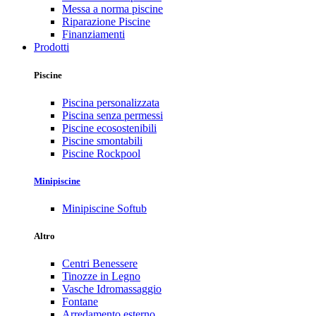
Messa a norma piscine
Riparazione Piscine
Finanziamenti
Prodotti
Piscine
Piscina personalizzata
Piscina senza permessi
Piscine ecosostenibili
Piscine smontabili
Piscine Rockpool
Minipiscine
Minipiscine Softub
Altro
Centri Benessere
Tinozze in Legno
Vasche Idromassaggio
Fontane
Arredamento esterno