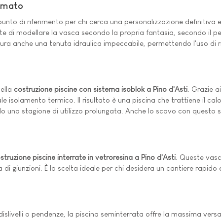
Armato
unto di riferimento per chi cerca una personalizzazione definitiva e
te di modellare la vasca secondo la propria fantasia, secondo il p
cura anche una tenuta idraulica impeccabile, permettendo l'uso di ri
nella
costruzione piscine con sistema isoblok a Pino d'Asti
. Grazie a
isolamento termico. Il risultato è una piscina che trattiene il cal
ndo una stagione di utilizzo prolungata. Anche lo scavo con questo
struzione piscine interrate in vetroresina a Pino d'Asti
. Queste vasc
iva di giunzioni. È la scelta ideale per chi desidera un cantiere rap
 dislivelli o pendenze, la piscina seminterrata offre la massima versa