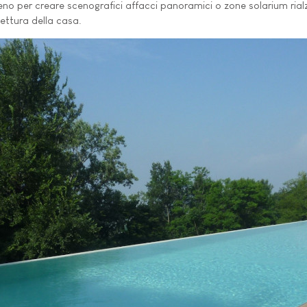
erreno per creare scenografici affacci panoramici o zone solarium ria
tettura della casa.