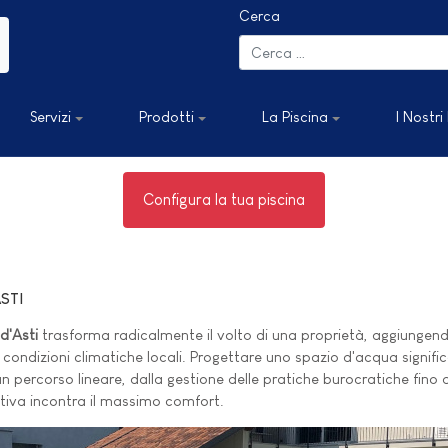
Cerca
Servizi
Prodotti
La Piscina
I Nostri
Configura la tua piscina
STI
 d'Asti
trasforma radicalmente il volto di una proprietà, aggiungend
condizioni climatiche locali. Progettare uno spazio d'acqua significa 
 percorso lineare, dalla gestione delle pratiche burocratiche fino al
ttiva incontra il massimo comfort.