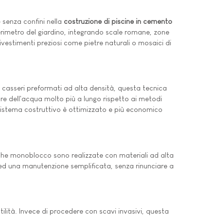
 senza confini nella
costruzione di piscine in cemento
erimetro del giardino, integrando scale romane, zone
vestimenti preziosi come pietre naturali o mosaici di
i casseri preformati ad alta densità, questa tecnica
ore dell'acqua molto più a lungo rispetto ai metodi
 sistema costruttivo è ottimizzato e più economico
he monoblocco sono realizzate con materiali ad alta
ido ed una manutenzione semplificata, senza rinunciare a
tilità. Invece di procedere con scavi invasivi, questa