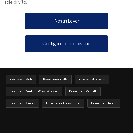
stile di vita.
I Nostri Lavori
Configura la tua piscina
Provincia di Asti
Provincia di Biella
Provincia di Novara
Provincia di Verbano-Cusio-Ossola
Provincia di Vercelli
Provincia di Cuneo
Provincia di Alessandria
Provincia di Torino