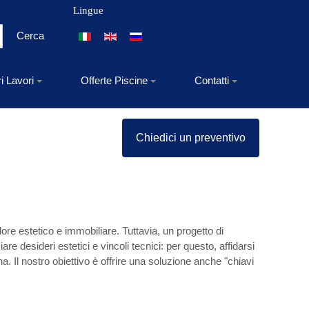
Lingue
Seleziona la tua lingua
Cerca
ri Lavori
Offerte Piscine
Contatti
Chiedici un preventivo
ore estetico e immobiliare. Tuttavia, un progetto di
e desideri estetici e vincoli tecnici: per questo, affidarsi
a. Il nostro obiettivo è offrire una soluzione anche "chiavi