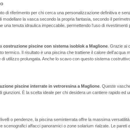
to
o di riferimento per chi cerca una personalizzazione definitiva e senz
di modellare la vasca secondo la propria fantasia, secondo il perimetr
 una tenuta idraulica impeccabile, permettendo l'uso di rivestimenti p
la
costruzione piscine con sistema isoblok a Maglione
. Grazie ai 
mico. Il risultato è una piscina che trattiene il calore dell'acqua mol
i utilizzo prolungata. Anche lo scavo con questo sistema costruttivo è 
uzione piscine interrate in vetroresina a Maglione
. Queste vasche
a di giunzioni. È la scelta ideale per chi desidera un cantiere rapido 
slivelli o pendenze, la piscina seminterrata offre la massima versatilit
eare scenografici affacci panoramici o zone solarium rialzate. Le pareti