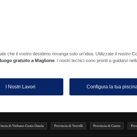
te che il vostro desiderio rimanga solo un'idea. Utilizzate il nostro
Co
lluogo gratuito a Maglione
. I nostri tecnici sono pronti a guidarvi nel
I Nostri Lavori
Configura la tua piscin
vincia di Verbano-Cusio-Ossola
Provincia di Vercelli
Provincia di Cuneo
Prov