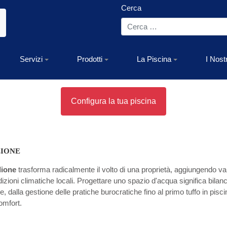
Cerca
Servizi
Prodotti
La Piscina
I Nost
Configura la tua piscina
LIONE
lione
trasforma radicalmente il volto di una proprietà, aggiungendo val
ioni climatiche locali. Progettare uno spazio d'acqua significa bilanciar
 dalla gestione delle pratiche burocratiche fino al primo tuffo in piscin
omfort.