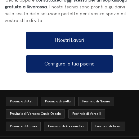
gratuito a Rivarossa
. I nostri tecnici sono pronti a guidarvi
nella scelta della soluzione perfetta per il vostro spazio e il
vostro stile di vita.
I Nostri Lavori
Configura la tua piscina
Provincia di Asti
Provincia di Biella
Provincia di Novara
Provincia di Verbano-Cusio-Ossola
Provincia di Vercelli
Provincia di Cuneo
Provincia di Alessandria
Provincia di Torino