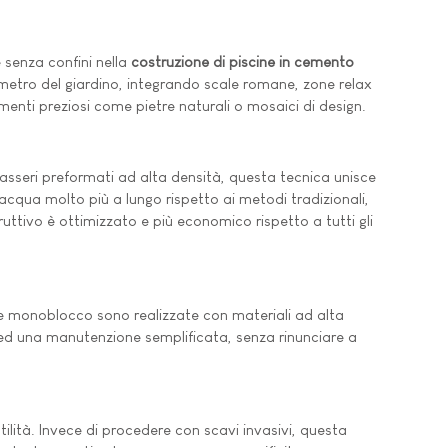
 senza confini nella
costruzione di piscine in cemento
imetro del giardino, integrando scale romane, zone relax
enti preziosi come pietre naturali o mosaici di design.
casseri preformati ad alta densità, questa tecnica unisce
acqua molto più a lungo rispetto ai metodi tradizionali,
ttivo è ottimizzato e più economico rispetto a tutti gli
e monoblocco sono realizzate con materiali ad alta
ido ed una manutenzione semplificata, senza rinunciare a
tilità. Invece di procedere con scavi invasivi, questa