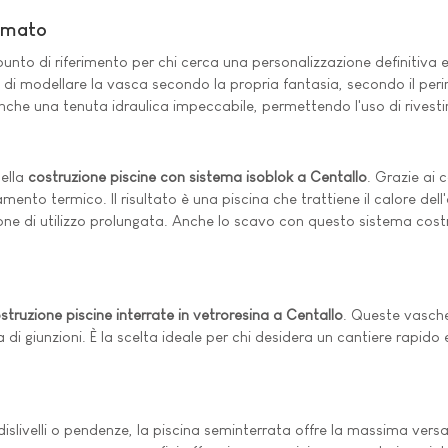
Armato
unto di riferimento per chi cerca una personalizzazione definitiva e
 di modellare la vasca secondo la propria fantasia, secondo il per
nche una tenuta idraulica impeccabile, permettendo l'uso di rivestim
nella
costruzione piscine con sistema isoblok a Centallo
. Grazie ai 
to termico. Il risultato è una piscina che trattiene il calore dell'
e di utilizzo prolungata. Anche lo scavo con questo sistema costru
struzione piscine interrate in vetroresina a Centallo
. Queste vasch
iva di giunzioni. È la scelta ideale per chi desidera un cantiere rap
 dislivelli o pendenze, la piscina seminterrata offre la massima versa