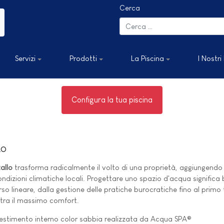
Cerca
Servizi
Prodotti
La Piscina
I Nostri
Configura la tua piscina
LO
tallo
trasforma radicalmente il volto di una proprietà, aggiungendo 
dizioni climatiche locali. Progettare uno spazio d'acqua significa bil
o lineare, dalla gestione delle pratiche burocratiche fino al primo tu
ntra il massimo comfort.