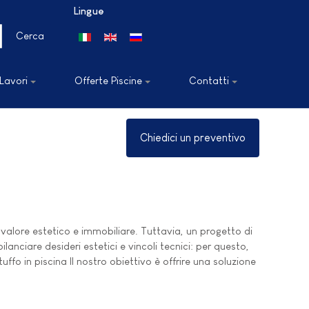
Lingue
Seleziona la tua lingua
Cerca
 Lavori
Offerte Piscine
Contatti
Chiedici un preventivo
valore estetico e immobiliare. Tuttavia, un progetto di
anciare desideri estetici e vincoli tecnici: per questo,
ffo in piscina Il nostro obiettivo è offrire una soluzione