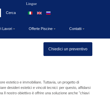
Lingue
Seleziona la tua lingua
Cerca
ri Lavori
Offerte Piscine
Contatti
Chiedici un preventivo
ore estetico e immobiliare. Tuttavia, un progetto di
e desideri estetici e vincoli tecnici: per questo, affidarsi
na Il nostro obiettivo è offrire una soluzione anche "chiavi