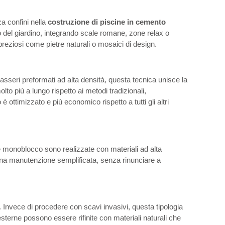
a confini nella
costruzione di piscine in cemento
o del giardino, integrando scale romane, zone relax o
reziosi come pietre naturali o mosaici di design.
casseri preformati ad alta densità, questa tecnica unisce la
to più a lungo rispetto ai metodi tradizionali,
ottimizzato e più economico rispetto a tutti gli altri
 monoblocco sono realizzate con materiali ad alta
ed una manutenzione semplificata, senza rinunciare a
à. Invece di procedere con scavi invasivi, questa tipologia
 esterne possono essere rifinite con materiali naturali che