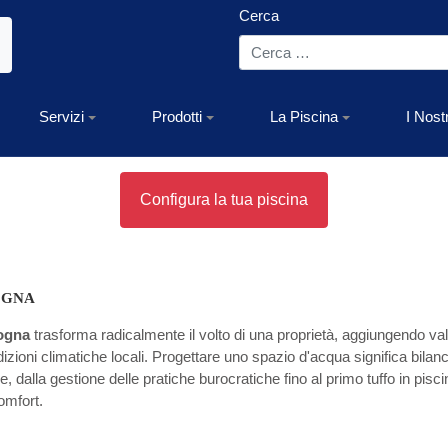
Cerca
Servizi
Prodotti
La Piscina
I Nost
Configura la tua piscina
OGNA
gogna
trasforma radicalmente il volto di una proprietà, aggiungendo val
ioni climatiche locali. Progettare uno spazio d'acqua significa bilanciar
 dalla gestione delle pratiche burocratiche fino al primo tuffo in pisci
omfort.