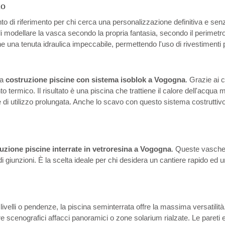
to
o di riferimento per chi cerca una personalizzazione definitiva e senz
i modellare la vasca secondo la propria fantasia, secondo il perimetr
 una tenuta idraulica impeccabile, permettendo l'uso di rivestimenti p
la
costruzione piscine con sistema isoblok a Vogogna
. Grazie ai 
mico. Il risultato è una piscina che trattiene il calore dell'acqua mol
i utilizzo prolungata. Anche lo scavo con questo sistema costruttivo è 
uzione piscine interrate in vetroresina a Vogogna
. Queste vasche
a di giunzioni. È la scelta ideale per chi desidera un cantiere rapido 
slivelli o pendenze, la piscina seminterrata offre la massima versatilit
eare scenografici affacci panoramici o zone solarium rialzate. Le pareti