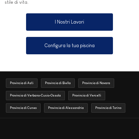
stile di vita.
I Nostri Lavori
Configura la tua piscina
Provincia di Asti
Provincia di Biella
Provincia di Novara
Provincia di Verbano-Cusio-Ossola
Provincia di Vercelli
Provincia di Cuneo
Provincia di Alessandria
Provincia di Torino