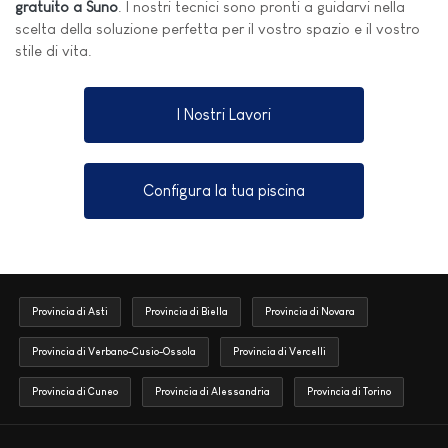
gratuito a Suno
. I nostri tecnici sono pronti a guidarvi nella
scelta della soluzione perfetta per il vostro spazio e il vostro
stile di vita.
I Nostri Lavori
Configura la tua piscina
Provincia di Asti
Provincia di Biella
Provincia di Novara
Provincia di Verbano-Cusio-Ossola
Provincia di Vercelli
Provincia di Cuneo
Provincia di Alessandria
Provincia di Torino