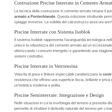
Costruzione Piscine Interrate in Cemento Arma
La tecnica della costruzione in cemento armato rimane il punt
armato a Pontechianale
. Questa soluzione strutturale perm
spiagge immerse. La solidità del calcestruzzo assicura anche
Piscine Interrate con Sistema Isoblok
Il sistema Isoblok rappresenta l’avanguardia tecnologica nel
unisce la robustezza del cemento armato ad un eccezionale isol
ottimizzando i consumi energetici e garantendo una stagione d
sistemi costruttivi.
Piscine Interrate in Vetroresina
Velocità di posa e finiture impeccabili caratterizzano la
costr
resistenza che offrono una superficie liscia, brillante e priv
un’estetica moderna e pulita.
Piscine Seminterrate: Integrazione e Design
Nelle situazioni in cui la morfologia del terreno a presenta di
permette di sfruttare il dislivello naturale del terreno per cr