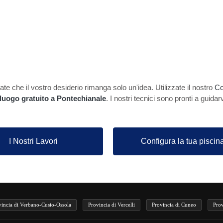
te che il vostro desiderio rimanga solo un'idea. Utilizzate il nostro
Co
lluogo gratuito a Pontechianale
. I nostri tecnici sono pronti a guidar
I Nostri Lavori
Configura la tua piscin
vincia di Verbano-Cusio-Ossola
Provincia di Vercelli
Provincia di Cuneo
Prov