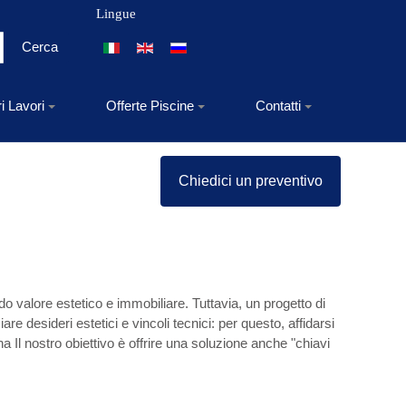
Lingue
Seleziona la tua lingua
Cerca
ri Lavori
Offerte Piscine
Contatti
Chiedici un preventivo
do valore estetico e immobiliare. Tuttavia, un progetto di
e desideri estetici e vincoli tecnici: per questo, affidarsi
na Il nostro obiettivo è offrire una soluzione anche "chiavi