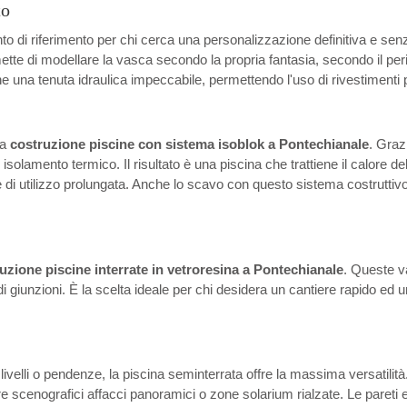
to
o di riferimento per chi cerca una personalizzazione definitiva e senz
ette di modellare la vasca secondo la propria fantasia, secondo il pe
 una tenuta idraulica impeccabile, permettendo l'uso di rivestimenti p
la
costruzione piscine con sistema isoblok a Pontechianale
. Graz
amento termico. Il risultato è una piscina che trattiene il calore dell
i utilizzo prolungata. Anche lo scavo con questo sistema costruttivo è 
uzione piscine interrate in vetroresina a Pontechianale
. Queste v
a di giunzioni. È la scelta ideale per chi desidera un cantiere rapido 
slivelli o pendenze, la piscina seminterrata offre la massima versatilit
eare scenografici affacci panoramici o zone solarium rialzate. Le pareti