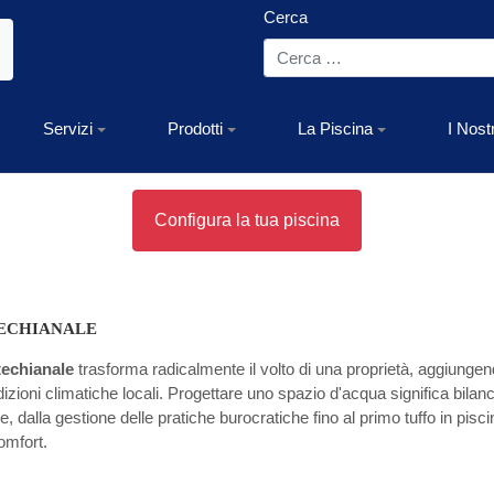
Cerca
Servizi
Prodotti
La Piscina
I Nost
Configura la tua piscina
TECHIANALE
techianale
trasforma radicalmente il volto di una proprietà, aggiungen
ioni climatiche locali. Progettare uno spazio d'acqua significa bilanciar
 dalla gestione delle pratiche burocratiche fino al primo tuffo in pisci
omfort.