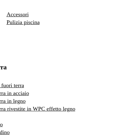
Accessori
Pulizia piscina
rra
fuori terra
rra in acciaio
rra in legno
erra rivestite in WPC effetto legno
to
rdino