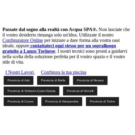
Passate dal sogno alla realtà con Acqua SPA®.
Non lasciate che
il vostro desiderio rimanga solo un'idea. Utilizzate il nostro
Configuratore Online
per iniziare a dare forma alla vostra oasi
ideale, oppure
contattateci oggi stesso per un sopralluogo
gratuito a Lanzo Torinese
. I nostri tecnici sono pronti a guidarvi
nella scelta della soluzione perfetta per il vostro spazio e il vostro
stile di vita.
I Nostri Lavori
Configura la tua piscina
Provincia di Asti
Provincia di Biella
Provincia di Novara
Provincia di Verbano-Cusio-Ossola
Provincia di Vercelli
Provincia di Cuneo
Provincia di Alessandria
Provincia di Torino