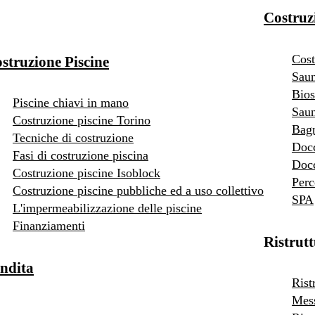
Costruz
Cost
struzione Piscine
Saun
Bios
Piscine chiavi in mano
Saun
Costruzione piscine Torino
Bag
Tecniche di costruzione
Doc
Fasi di costruzione piscina
Docc
Costruzione piscine Isoblock
Perc
Costruzione piscine pubbliche ed a uso collettivo
SPA
L'impermeabilizzazione delle piscine
Finanziamenti
Ristrut
ndita
Rist
Mess