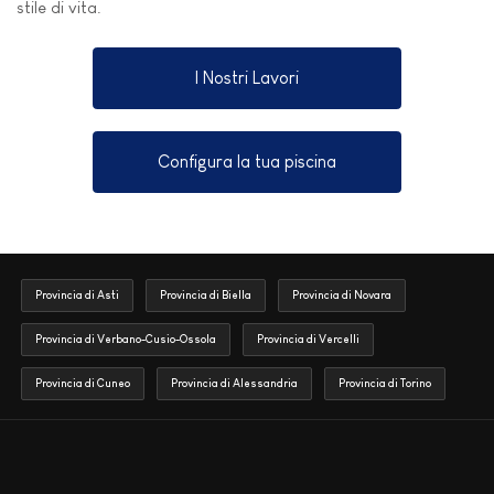
stile di vita.
I Nostri Lavori
Configura la tua piscina
Provincia di Asti
Provincia di Biella
Provincia di Novara
Provincia di Verbano-Cusio-Ossola
Provincia di Vercelli
Provincia di Cuneo
Provincia di Alessandria
Provincia di Torino