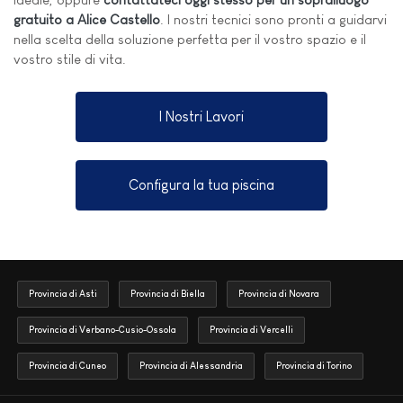
gratuito a Alice Castello
. I nostri tecnici sono pronti a guidarvi
nella scelta della soluzione perfetta per il vostro spazio e il
vostro stile di vita.
I Nostri Lavori
Configura la tua piscina
Provincia di Asti
Provincia di Biella
Provincia di Novara
Provincia di Verbano-Cusio-Ossola
Provincia di Vercelli
Provincia di Cuneo
Provincia di Alessandria
Provincia di Torino