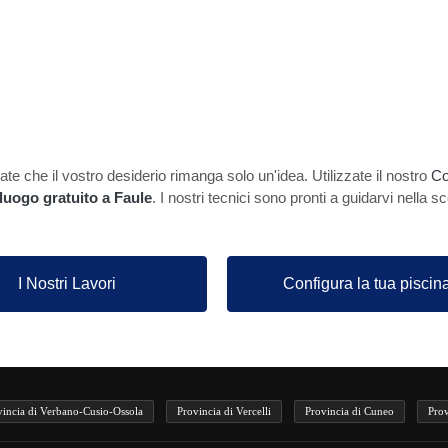
te che il vostro desiderio rimanga solo un'idea. Utilizzate il nostro
Co
luogo gratuito a Faule
. I nostri tecnici sono pronti a guidarvi nella s
I Nostri Lavori
Configura la tua piscin
vincia di Verbano-Cusio-Ossola
Provincia di Vercelli
Provincia di Cuneo
Prov