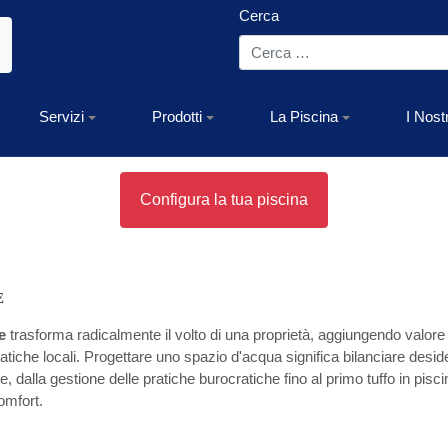
Cerca
Servizi
Prodotti
La Piscina
I Nost
Configura la tua piscina
E
le
trasforma radicalmente il volto di una proprietà, aggiungendo valore
tiche locali. Progettare uno spazio d'acqua significa bilanciare desideri
 dalla gestione delle pratiche burocratiche fino al primo tuffo in pisci
omfort.