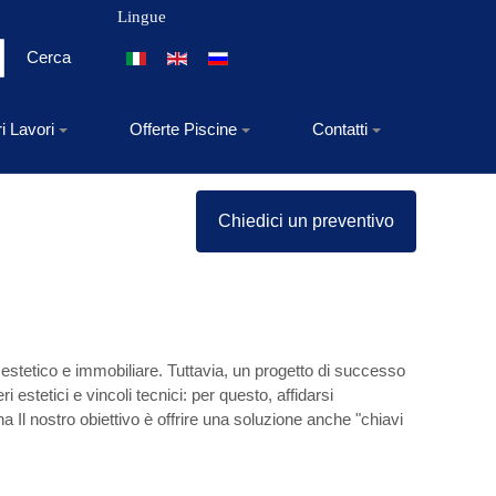
Lingue
Seleziona la tua lingua
Cerca
ri Lavori
Offerte Piscine
Contatti
Chiedici un preventivo
 estetico e immobiliare. Tuttavia, un progetto di successo
 estetici e vincoli tecnici: per questo, affidarsi
na Il nostro obiettivo è offrire una soluzione anche "chiavi