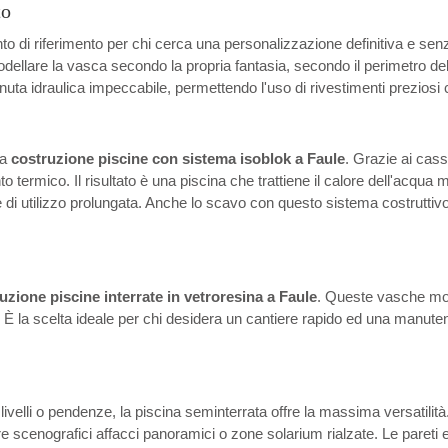
to
o di riferimento per chi cerca una personalizzazione definitiva e senz
odellare la vasca secondo la propria fantasia, secondo il perimetro de
ta idraulica impeccabile, permettendo l'uso di rivestimenti preziosi 
la
costruzione piscine con sistema isoblok a Faule
. Grazie ai cass
mico. Il risultato è una piscina che trattiene il calore dell'acqua mol
i utilizzo prolungata. Anche lo scavo con questo sistema costruttivo è 
uzione piscine interrate in vetroresina a Faule
. Queste vasche mon
oni. È la scelta ideale per chi desidera un cantiere rapido ed una manut
slivelli o pendenze, la piscina seminterrata offre la massima versatilit
eare scenografici affacci panoramici o zone solarium rialzate. Le pareti