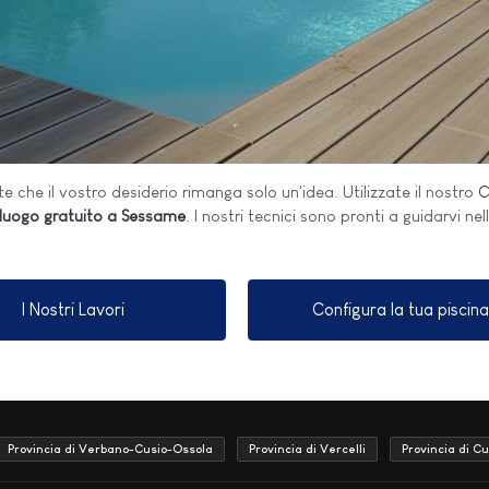
e che il vostro desiderio rimanga solo un'idea. Utilizzate il nostro
C
lluogo gratuito a Sessame
. I nostri tecnici sono pronti a guidarvi nel
I Nostri Lavori
Configura la tua piscina
Provincia di Verbano-Cusio-Ossola
Provincia di Vercelli
Provincia di C