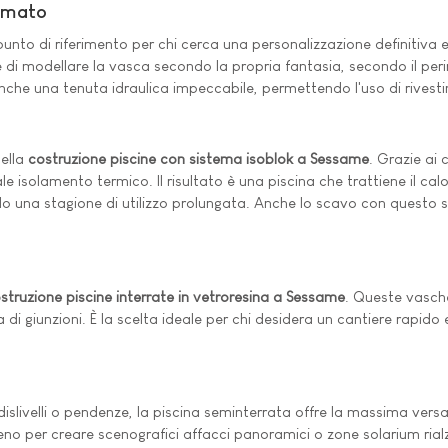
Armato
unto di riferimento per chi cerca una personalizzazione definitiva e
 di modellare la vasca secondo la propria fantasia, secondo il per
nche una tenuta idraulica impeccabile, permettendo l'uso di rivestim
nella
costruzione piscine con sistema isoblok a Sessame
. Grazie ai
isolamento termico. Il risultato è una piscina che trattiene il cal
ndo una stagione di utilizzo prolungata. Anche lo scavo con questo
struzione piscine interrate in vetroresina a Sessame
. Queste vasch
iva di giunzioni. È la scelta ideale per chi desidera un cantiere rap
 dislivelli o pendenze, la piscina seminterrata offre la massima versa
erreno per creare scenografici affacci panoramici o zone solarium ria