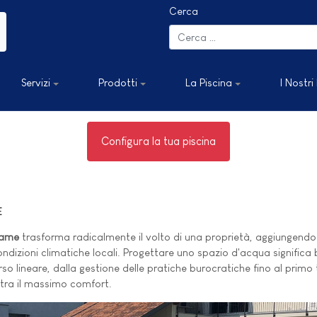
Cerca
Servizi
Prodotti
La Piscina
I Nostri
Configura la tua piscina
E
ssame
trasforma radicalmente il volto di una proprietà, aggiungendo 
dizioni climatiche locali. Progettare uno spazio d'acqua significa bil
o lineare, dalla gestione delle pratiche burocratiche fino al primo tu
ntra il massimo comfort.