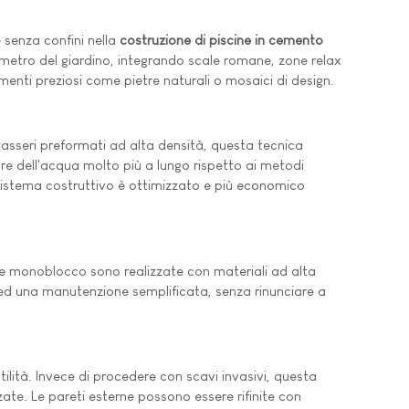
 senza confini nella
costruzione di piscine in cemento
imetro del giardino, integrando scale romane, zone relax
enti preziosi come pietre naturali o mosaici di design.
 casseri preformati ad alta densità, questa tecnica
ore dell'acqua molto più a lungo rispetto ai metodi
 sistema costruttivo è ottimizzato e più economico
e monoblocco sono realizzate con materiali ad alta
ido ed una manutenzione semplificata, senza rinunciare a
tilità. Invece di procedere con scavi invasivi, questa
lzate. Le pareti esterne possono essere rifinite con