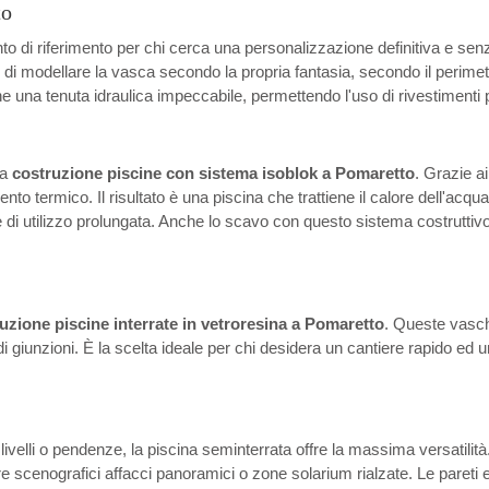
to
o di riferimento per chi cerca una personalizzazione definitiva e senz
 di modellare la vasca secondo la propria fantasia, secondo il perime
 una tenuta idraulica impeccabile, permettendo l'uso di rivestimenti p
la
costruzione piscine con sistema isoblok a Pomaretto
. Grazie a
termico. Il risultato è una piscina che trattiene il calore dell'acqua m
i utilizzo prolungata. Anche lo scavo con questo sistema costruttivo è 
uzione piscine interrate in vetroresina a Pomaretto
. Queste vasch
a di giunzioni. È la scelta ideale per chi desidera un cantiere rapido 
slivelli o pendenze, la piscina seminterrata offre la massima versatilit
eare scenografici affacci panoramici o zone solarium rialzate. Le pareti