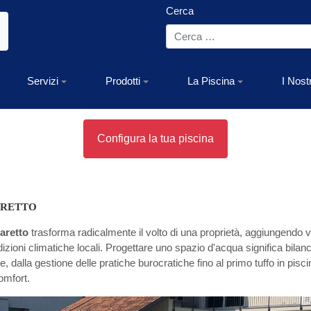
Cerca
Servizi
Prodotti
La Piscina
I Nost
Configura la tua piscina
ARETTO
maretto
trasforma radicalmente il volto di una proprietà, aggiungendo va
ioni climatiche locali. Progettare uno spazio d'acqua significa bilanciar
 dalla gestione delle pratiche burocratiche fino al primo tuffo in piscin
omfort.