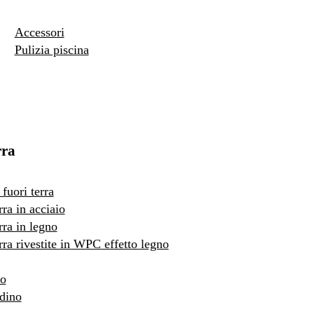
Accessori
Pulizia piscina
rra
fuori terra
rra in acciaio
rra in legno
erra rivestite in WPC effetto legno
to
rdino