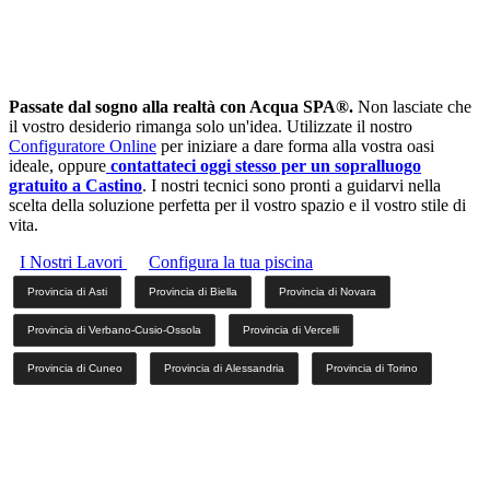
Passate dal sogno alla realtà con Acqua SPA®.
Non lasciate che
il vostro desiderio rimanga solo un'idea. Utilizzate il nostro
Configuratore Online
per iniziare a dare forma alla vostra oasi
ideale, oppure
contattateci oggi stesso per un sopralluogo
gratuito a Castino
. I nostri tecnici sono pronti a guidarvi nella
scelta della soluzione perfetta per il vostro spazio e il vostro stile di
vita.
I Nostri Lavori
Configura la tua piscina
Provincia di Asti
Provincia di Biella
Provincia di Novara
Provincia di Verbano-Cusio-Ossola
Provincia di Vercelli
Provincia di Cuneo
Provincia di Alessandria
Provincia di Torino