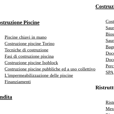
Costruz
Cost
struzione Piscine
Saun
Bios
Piscine chiavi in mano
Saun
Costruzione piscine Torino
Bag
Tecniche di costruzione
Doc
Fasi di costruzione piscina
Docc
Costruzione piscine Isoblock
Perc
Costruzione piscine pubbliche ed a uso collettivo
SPA
L'impermeabilizzazione delle piscine
Finanziamenti
Ristrut
ndita
Rist
Mess