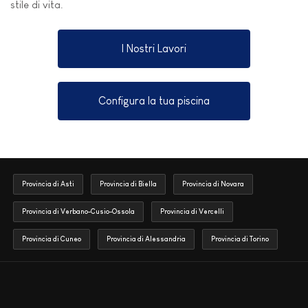
stile di vita.
I Nostri Lavori
Configura la tua piscina
Provincia di Asti
Provincia di Biella
Provincia di Novara
Provincia di Verbano-Cusio-Ossola
Provincia di Vercelli
Provincia di Cuneo
Provincia di Alessandria
Provincia di Torino