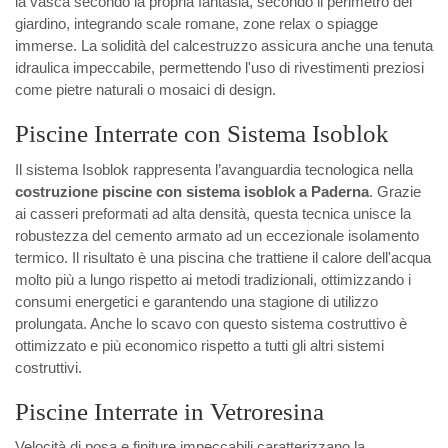
la vasca secondo la propria fantasia, secondo il perimetro del
giardino, integrando scale romane, zone relax o spiagge
immerse. La solidità del calcestruzzo assicura anche una tenuta
idraulica impeccabile, permettendo l'uso di rivestimenti preziosi
come pietre naturali o mosaici di design.
Piscine Interrate con Sistema Isoblok
Il sistema Isoblok rappresenta l’avanguardia tecnologica nella
costruzione piscine con sistema isoblok a Paderna
. Grazie
ai casseri preformati ad alta densità, questa tecnica unisce la
robustezza del cemento armato ad un eccezionale isolamento
termico. Il risultato è una piscina che trattiene il calore dell'acqua
molto più a lungo rispetto ai metodi tradizionali, ottimizzando i
consumi energetici e garantendo una stagione di utilizzo
prolungata. Anche lo scavo con questo sistema costruttivo è
ottimizzato e più economico rispetto a tutti gli altri sistemi
costruttivi.
Piscine Interrate in Vetroresina
Velocità di posa e finiture impeccabili caratterizzano la