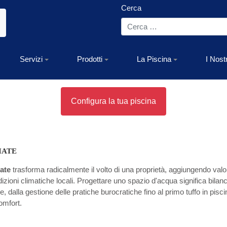
Cerca
Servizi
Prodotti
La Piscina
I Nost
Configura la tua piscina
IATE
iate
trasforma radicalmente il volto di una proprietà, aggiungendo valor
ioni climatiche locali. Progettare uno spazio d'acqua significa bilanciar
 dalla gestione delle pratiche burocratiche fino al primo tuffo in pisci
omfort.