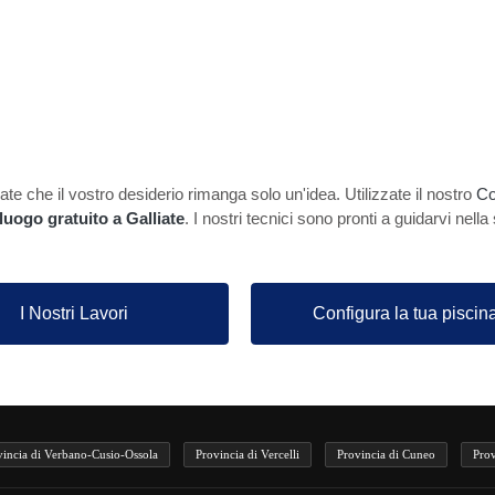
te che il vostro desiderio rimanga solo un'idea. Utilizzate il nostro
Co
luogo gratuito a Galliate
. I nostri tecnici sono pronti a guidarvi nella
I Nostri Lavori
Configura la tua piscin
vincia di Verbano-Cusio-Ossola
Provincia di Vercelli
Provincia di Cuneo
Prov