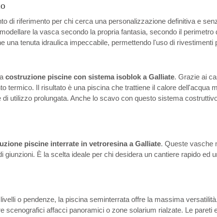
to
o di riferimento per chi cerca una personalizzazione definitiva e senz
 modellare la vasca secondo la propria fantasia, secondo il perimetro 
 una tenuta idraulica impeccabile, permettendo l'uso di rivestimenti p
la
costruzione piscine con sistema isoblok a Galliate
. Grazie ai ca
mico. Il risultato è una piscina che trattiene il calore dell'acqua mol
i utilizzo prolungata. Anche lo scavo con questo sistema costruttivo è 
uzione piscine interrate in vetroresina a Galliate
. Queste vasche m
a di giunzioni. È la scelta ideale per chi desidera un cantiere rapido 
slivelli o pendenze, la piscina seminterrata offre la massima versatilit
eare scenografici affacci panoramici o zone solarium rialzate. Le pareti