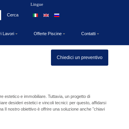
Lingue
Seleziona la tua lingua
Cerca
ri Lavori
Offerte Piscine
Contatti
Chiedici un preventivo
e estetico e immobiliare. Tuttavia, un progetto di
e desideri estetici e vincoli tecnici: per questo, affidarsi
na Il nostro obiettivo è offrire una soluzione anche "chiavi