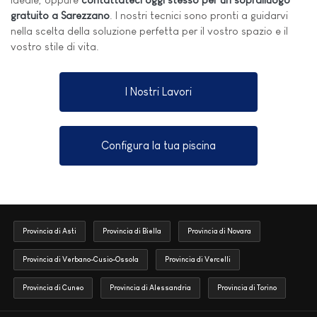
gratuito a Sarezzano
. I nostri tecnici sono pronti a guidarvi
nella scelta della soluzione perfetta per il vostro spazio e il
vostro stile di vita.
I Nostri Lavori
Configura la tua piscina
Provincia di Asti
Provincia di Biella
Provincia di Novara
Provincia di Verbano-Cusio-Ossola
Provincia di Vercelli
Provincia di Cuneo
Provincia di Alessandria
Provincia di Torino