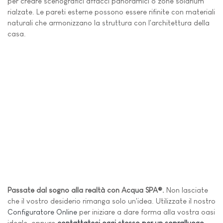
per creare scenografici affacci panoramici o zone solarium
rialzate. Le pareti esterne possono essere rifinite con materiali
naturali che armonizzano la struttura con l'architettura della
casa.
Passate dal sogno alla realtà con Acqua SPA®.
Non lasciate
che il vostro desiderio rimanga solo un'idea. Utilizzate il nostro
Configuratore Online
per iniziare a dare forma alla vostra oasi
ideale, oppure
contattateci oggi stesso per un sopralluogo