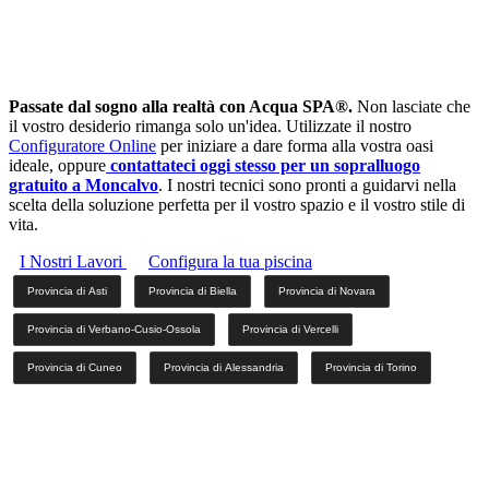
Passate dal sogno alla realtà con Acqua SPA®.
Non lasciate che
il vostro desiderio rimanga solo un'idea. Utilizzate il nostro
Configuratore Online
per iniziare a dare forma alla vostra oasi
ideale, oppure
contattateci oggi stesso per un sopralluogo
gratuito a Moncalvo
. I nostri tecnici sono pronti a guidarvi nella
scelta della soluzione perfetta per il vostro spazio e il vostro stile di
vita.
I Nostri Lavori
Configura la tua piscina
Provincia di Asti
Provincia di Biella
Provincia di Novara
Provincia di Verbano-Cusio-Ossola
Provincia di Vercelli
Provincia di Cuneo
Provincia di Alessandria
Provincia di Torino