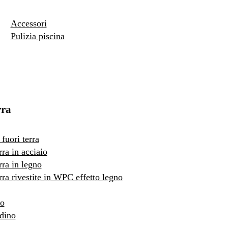
Accessori
Pulizia piscina
rra
fuori terra
rra in acciaio
rra in legno
erra rivestite in WPC effetto legno
to
rdino