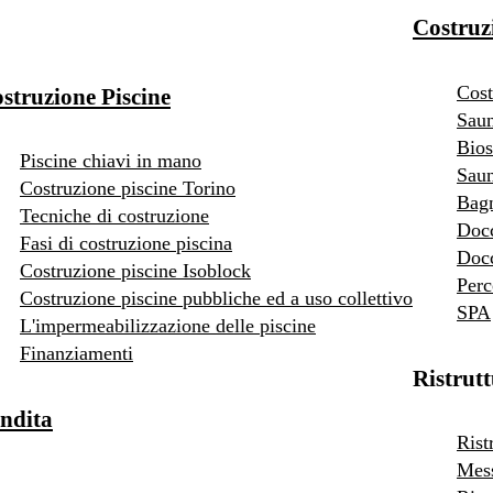
Costruz
Cost
struzione Piscine
Saun
Bios
Piscine chiavi in mano
Saun
Costruzione piscine Torino
Bag
Tecniche di costruzione
Doc
Fasi di costruzione piscina
Docc
Costruzione piscine Isoblock
Perc
Costruzione piscine pubbliche ed a uso collettivo
SPA
L'impermeabilizzazione delle piscine
Finanziamenti
Ristrut
ndita
Rist
Mess