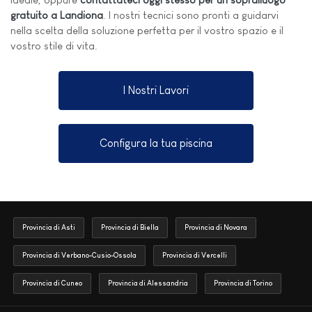
gratuito a Landiona
. I nostri tecnici sono pronti a guidarvi
nella scelta della soluzione perfetta per il vostro spazio e il
vostro stile di vita.
I Nostri Lavori
Configura la tua piscina
Provincia di Asti
Provincia di Biella
Provincia di Novara
Provincia di Verbano-Cusio-Ossola
Provincia di Vercelli
Provincia di Cuneo
Provincia di Alessandria
Provincia di Torino