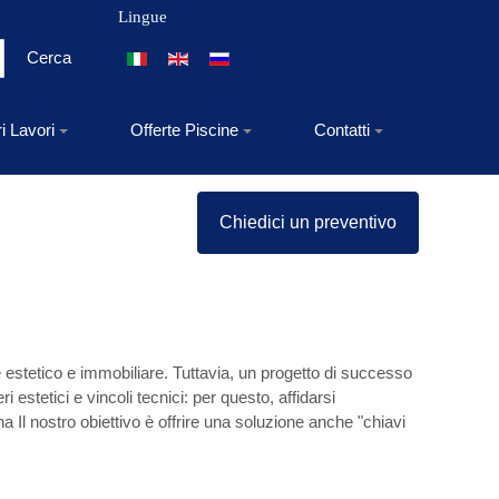
Lingue
Seleziona la tua lingua
Cerca
ri Lavori
Offerte Piscine
Contatti
Chiedici un preventivo
 estetico e immobiliare. Tuttavia, un progetto di successo
 estetici e vincoli tecnici: per questo, affidarsi
na Il nostro obiettivo è offrire una soluzione anche "chiavi