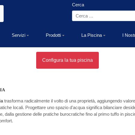
Cerca
Servizi
Prodotti
La Piscina
I Nost
Configura la tua piscina
IA
ia
trasforma radicalmente il volto di una proprietà, aggiungendo valore
tiche locali. Progettare uno spazio d'acqua significa bilanciare desideri
 dalla gestione delle pratiche burocratiche fino al primo tuffo in pisci
omfort.