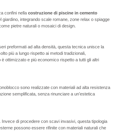
a confini nella
costruzione di piscine in cemento
el giardino, integrando scale romane, zone relax o spiagge
come pietre naturali o mosaici di design.
seri preformati ad alta densità, questa tecnica unisce la
to più a lungo rispetto ai metodi tradizionali,
ottimizzato e più economico rispetto a tutti gli altri
oblocco sono realizzate con materiali ad alta resistenza
enzione semplificata, senza rinunciare a un’estetica
à. Invece di procedere con scavi invasivi, questa tipologia
 esterne possono essere rifinite con materiali naturali che