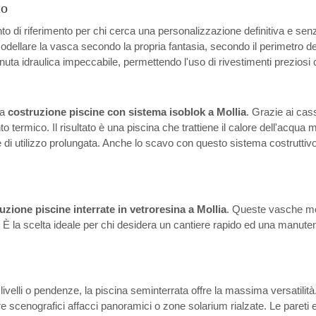
to
o di riferimento per chi cerca una personalizzazione definitiva e senz
modellare la vasca secondo la propria fantasia, secondo il perimetro d
ta idraulica impeccabile, permettendo l'uso di rivestimenti preziosi 
la
costruzione piscine con sistema isoblok a Mollia
. Grazie ai cas
mico. Il risultato è una piscina che trattiene il calore dell'acqua mol
i utilizzo prolungata. Anche lo scavo con questo sistema costruttivo è 
uzione piscine interrate in vetroresina a Mollia
. Queste vasche mon
oni. È la scelta ideale per chi desidera un cantiere rapido ed una manut
slivelli o pendenze, la piscina seminterrata offre la massima versatilit
eare scenografici affacci panoramici o zone solarium rialzate. Le pareti