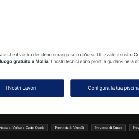
te che il vostro desiderio rimanga solo un'idea. Utilizzate il nostro
Co
luogo gratuito a Mollia
. I nostri tecnici sono pronti a guidarvi nella s
I Nostri Lavori
Configura la tua piscin
vincia di Verbano-Cusio-Ossola
Provincia di Vercelli
Provincia di Cuneo
Prov