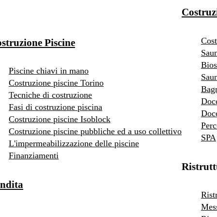
Costruz
Cost
struzione Piscine
Saun
Bios
Piscine chiavi in mano
Saun
Costruzione piscine Torino
Bag
Tecniche di costruzione
Doc
Fasi di costruzione piscina
Docc
Costruzione piscine Isoblock
Perc
Costruzione piscine pubbliche ed a uso collettivo
SPA
L'impermeabilizzazione delle piscine
Finanziamenti
Ristrut
ndita
Rist
Mess