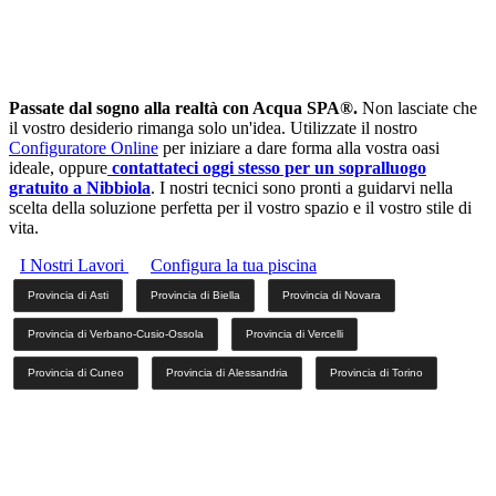
Passate dal sogno alla realtà con Acqua SPA®.
Non lasciate che
il vostro desiderio rimanga solo un'idea. Utilizzate il nostro
Configuratore Online
per iniziare a dare forma alla vostra oasi
ideale, oppure
contattateci oggi stesso per un sopralluogo
gratuito a Nibbiola
. I nostri tecnici sono pronti a guidarvi nella
scelta della soluzione perfetta per il vostro spazio e il vostro stile di
vita.
I Nostri Lavori
Configura la tua piscina
Provincia di Asti
Provincia di Biella
Provincia di Novara
Provincia di Verbano-Cusio-Ossola
Provincia di Vercelli
Provincia di Cuneo
Provincia di Alessandria
Provincia di Torino