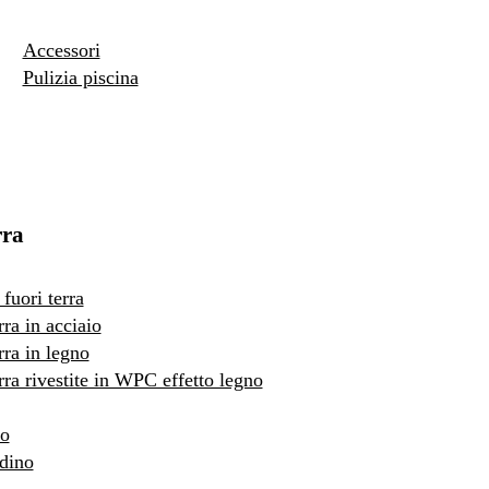
Accessori
Pulizia piscina
rra
fuori terra
rra in acciaio
rra in legno
erra rivestite in WPC effetto legno
to
rdino