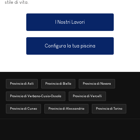
stile di vita.
I Nostri Lavori
Configura la tua piscina
Provincia di Asti
Provincia di Biella
Provincia di Novara
Provincia di Verbano-Cusio-Ossola
Provincia di Vercelli
Provincia di Cuneo
Provincia di Alessandria
Provincia di Torino