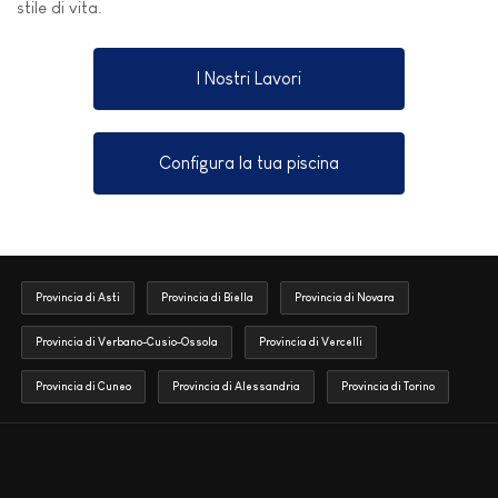
stile di vita.
I Nostri Lavori
Configura la tua piscina
Provincia di Asti
Provincia di Biella
Provincia di Novara
Provincia di Verbano-Cusio-Ossola
Provincia di Vercelli
Provincia di Cuneo
Provincia di Alessandria
Provincia di Torino