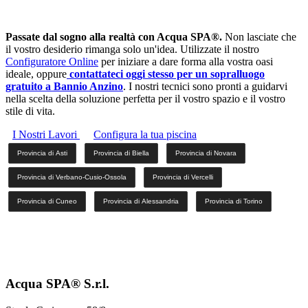
Passate dal sogno alla realtà con Acqua SPA®.
Non lasciate che
il vostro desiderio rimanga solo un'idea. Utilizzate il nostro
Configuratore Online
per iniziare a dare forma alla vostra oasi
ideale, oppure
contattateci oggi stesso per un sopralluogo
gratuito a Bannio Anzino
. I nostri tecnici sono pronti a guidarvi
nella scelta della soluzione perfetta per il vostro spazio e il vostro
stile di vita.
I Nostri Lavori
Configura la tua piscina
Provincia di Asti
Provincia di Biella
Provincia di Novara
Provincia di Verbano-Cusio-Ossola
Provincia di Vercelli
Provincia di Cuneo
Provincia di Alessandria
Provincia di Torino
Acqua SPA® S.r.l.