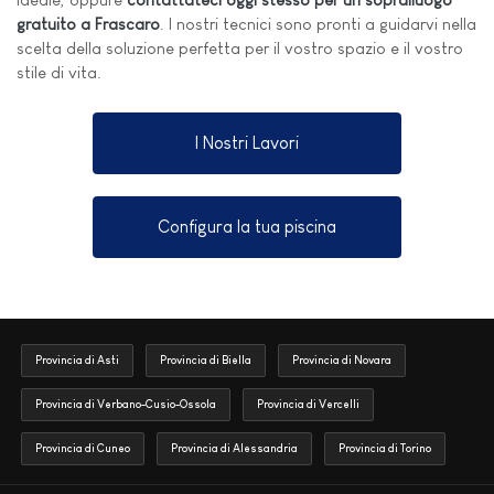
gratuito a Frascaro
. I nostri tecnici sono pronti a guidarvi nella
scelta della soluzione perfetta per il vostro spazio e il vostro
stile di vita.
I Nostri Lavori
Configura la tua piscina
Provincia di Asti
Provincia di Biella
Provincia di Novara
Provincia di Verbano-Cusio-Ossola
Provincia di Vercelli
Provincia di Cuneo
Provincia di Alessandria
Provincia di Torino