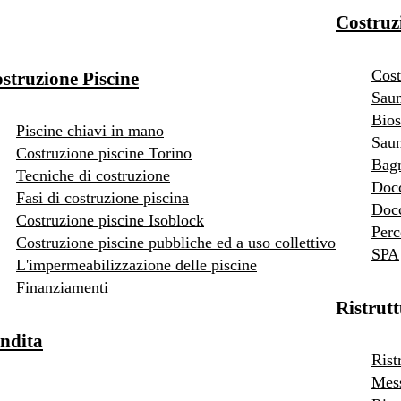
Costruz
Cost
struzione Piscine
Saun
Bios
Piscine chiavi in mano
Saun
Costruzione piscine Torino
Bag
Tecniche di costruzione
Doc
Fasi di costruzione piscina
Docc
Costruzione piscine Isoblock
Perc
Costruzione piscine pubbliche ed a uso collettivo
SPA
L'impermeabilizzazione delle piscine
Finanziamenti
Ristrut
ndita
Rist
Mess