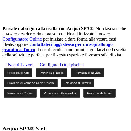
Passate dal sogno alla realtà con Acqua SPA®.
Non lasciate che
il vostro desiderio rimanga solo un'idea. Utilizzate il nostro
Configuratore Online
per iniziare a dare forma alla vostra oasi
ideale, oppure
contattateci oggi stesso per un sopralluogo
gratuito a Tonco
. I nostri tecnici sono pronti a guidarvi nella scelta
della soluzione perfetta per il vostro spazio e il vostro stile di vita.
I Nostri Lavori
Configura la tua piscina
Provincia di Asti
Provincia di Biella
Provincia di Novara
Provincia di Verbano-Cusio-Ossola
Provincia di Vercelli
Provincia di Cuneo
Provincia di Alessandria
Provincia di Torino
Acqua SPA® S.r.l.