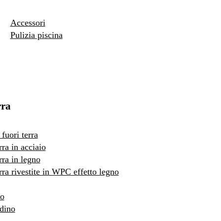
Accessori
Pulizia piscina
rra
fuori terra
rra in acciaio
rra in legno
erra rivestite in WPC effetto legno
to
rdino