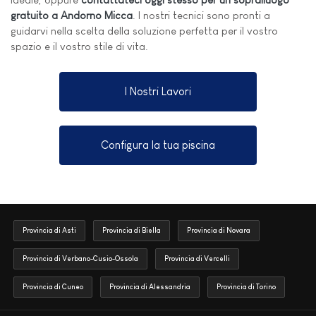
gratuito a Andorno Micca
. I nostri tecnici sono pronti a
guidarvi nella scelta della soluzione perfetta per il vostro
spazio e il vostro stile di vita.
I Nostri Lavori
Configura la tua piscina
Provincia di Asti
Provincia di Biella
Provincia di Novara
Provincia di Verbano-Cusio-Ossola
Provincia di Vercelli
Provincia di Cuneo
Provincia di Alessandria
Provincia di Torino