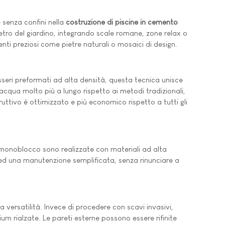
 senza confini nella
costruzione di piscine in cemento
etro del giardino, integrando scale romane, zone relax o
nti preziosi come pietre naturali o mosaici di design.
sseri preformati ad alta densità, questa tecnica unisce
acqua molto più a lungo rispetto ai metodi tradizionali,
ttivo è ottimizzato e più economico rispetto a tutti gli
monoblocco sono realizzate con materiali ad alta
ido ed una manutenzione semplificata, senza rinunciare a
 versatilità. Invece di procedere con scavi invasivi,
ium rialzate. Le pareti esterne possono essere rifinite