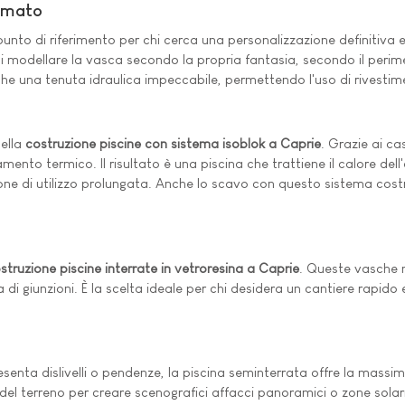
Armato
unto di riferimento per chi cerca una personalizzazione definitiva e
i modellare la vasca secondo la propria fantasia, secondo il perim
he una tenuta idraulica impeccabile, permettendo l'uso di rivestime
nella
costruzione piscine con sistema isoblok a Caprie
. Grazie ai ca
to termico. Il risultato è una piscina che trattiene il calore dell'
e di utilizzo prolungata. Anche lo scavo con questo sistema costru
struzione piscine interrate in vetroresina a Caprie
. Queste vasche 
iva di giunzioni. È la scelta ideale per chi desidera un cantiere rap
senta dislivelli o pendenze, la piscina seminterrata offre la massima
e del terreno per creare scenografici affacci panoramici o zone solar