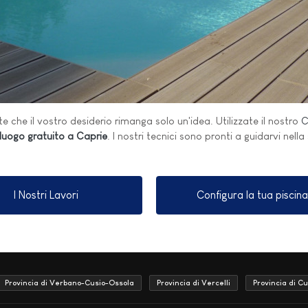
e che il vostro desiderio rimanga solo un'idea. Utilizzate il nostro
C
luogo gratuito a Caprie
. I nostri tecnici sono pronti a guidarvi nella
I Nostri Lavori
Configura la tua piscina
Provincia di Verbano-Cusio-Ossola
Provincia di Vercelli
Provincia di C