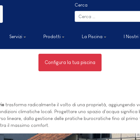
Cerca
Servizi
Prodotti
La Piscina
I Nostri
Configura la tua piscina
ie
trasforma radicalmente il volto di una proprietà, aggiungendo va
dizioni climatiche locali. Progettare uno spazio d'acqua significa bil
o lineare, dalla gestione delle pratiche burocratiche fino al primo tu
ntra il massimo comfort.