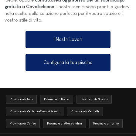
gratuito a Cavallerleone
. I nostri tecnici sono pronti a guidarvi
nella scelta della soluzione perfetta per il vostro spazio e il
vostro stile di vita.
I Nostri Lavori
Configura la tua piscina
Provincia di Asti
Provincia di Biella
Provincia di Novara
Provincia di Verbano-Cusio-Ossola
Provincia di Vercelli
Provincia di Cuneo
Provincia di Alessandria
Provincia di Torino