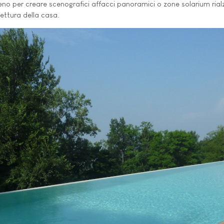
erreno per creare scenografici affacci panoramici o zone solarium ria
tettura della casa.