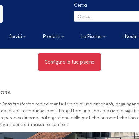
Cerca
Servizi
Prodotti
La Piscina
I Nostri
Configura la tua piscina
DORA
ar Dora
trasforma radicalmente il volto di una proprietà, aggiungend
condizioni climatiche locali. Progettare uno spazio d'acqua significa 
 percorso lineare, dalla gestione delle pratiche burocratiche fino al
ttiva incontra il massimo comfort.