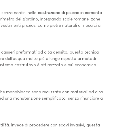
 senza confini nella
costruzione di piscine in cemento
erimetro del giardino, integrando scale romane, zone
vestimenti preziosi come pietre naturali o mosaici di
i casseri preformati ad alta densità, questa tecnica
ore dell'acqua molto più a lungo rispetto ai metodi
 sistema costruttivo è ottimizzato e più economico
he monoblocco sono realizzate con materiali ad alta
ido ed una manutenzione semplificata, senza rinunciare a
tilità. Invece di procedere con scavi invasivi, questa