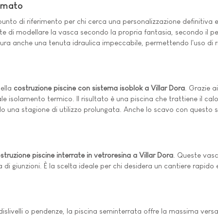
Armato
unto di riferimento per chi cerca una personalizzazione definitiva e
te di modellare la vasca secondo la propria fantasia, secondo il p
cura anche una tenuta idraulica impeccabile, permettendo l'uso di ri
nella
costruzione piscine con sistema isoblok a Villar Dora
. Grazie a
isolamento termico. Il risultato è una piscina che trattiene il cal
ndo una stagione di utilizzo prolungata. Anche lo scavo con questo
struzione piscine interrate in vetroresina a Villar Dora
. Queste vasc
iva di giunzioni. È la scelta ideale per chi desidera un cantiere rap
 dislivelli o pendenze, la piscina seminterrata offre la massima versa