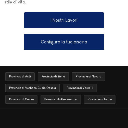
stile di vita.
I Nostri Lavori
Configura la tua piscina
Provincia di Asti
Provincia di Biella
Provincia di Novara
Provincia di Verbano-Cusio-Ossola
Provincia di Vercelli
Provincia di Cuneo
Provincia di Alessandria
Provincia di Torino