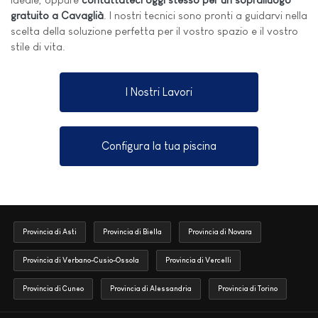
gratuito a Cavaglià
. I nostri tecnici sono pronti a guidarvi nella
scelta della soluzione perfetta per il vostro spazio e il vostro
stile di vita.
I Nostri Lavori
Configura la tua piscina
Provincia di Asti
Provincia di Biella
Provincia di Novara
Provincia di Verbano-Cusio-Ossola
Provincia di Vercelli
Provincia di Cuneo
Provincia di Alessandria
Provincia di Torino