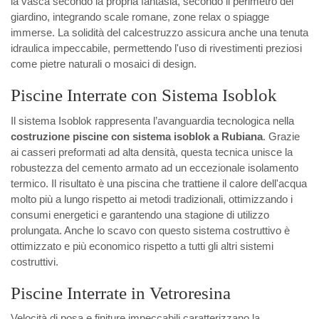
la vasca secondo la propria fantasia, secondo il perimetro del
giardino, integrando scale romane, zone relax o spiagge
immerse. La solidità del calcestruzzo assicura anche una tenuta
idraulica impeccabile, permettendo l'uso di rivestimenti preziosi
come pietre naturali o mosaici di design.
Piscine Interrate con Sistema Isoblok
Il sistema Isoblok rappresenta l’avanguardia tecnologica nella
costruzione piscine con sistema isoblok a Rubiana
. Grazie
ai casseri preformati ad alta densità, questa tecnica unisce la
robustezza del cemento armato ad un eccezionale isolamento
termico. Il risultato è una piscina che trattiene il calore dell'acqua
molto più a lungo rispetto ai metodi tradizionali, ottimizzando i
consumi energetici e garantendo una stagione di utilizzo
prolungata. Anche lo scavo con questo sistema costruttivo è
ottimizzato e più economico rispetto a tutti gli altri sistemi
costruttivi.
Piscine Interrate in Vetroresina
Velocità di posa e finiture impeccabili caratterizzano la