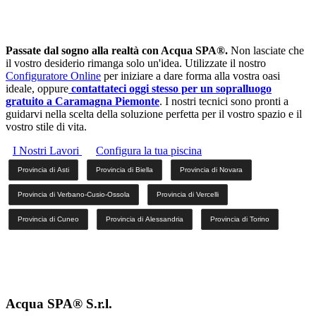
Passate dal sogno alla realtà con Acqua SPA®.
Non lasciate che
il vostro desiderio rimanga solo un'idea. Utilizzate il nostro
Configuratore Online
per iniziare a dare forma alla vostra oasi
ideale, oppure
contattateci oggi stesso per un sopralluogo
gratuito a Caramagna Piemonte
. I nostri tecnici sono pronti a
guidarvi nella scelta della soluzione perfetta per il vostro spazio e il
vostro stile di vita.
I Nostri Lavori
Configura la tua piscina
Provincia di Asti
Provincia di Biella
Provincia di Novara
Provincia di Verbano-Cusio-Ossola
Provincia di Vercelli
Provincia di Cuneo
Provincia di Alessandria
Provincia di Torino
Acqua SPA® S.r.l.