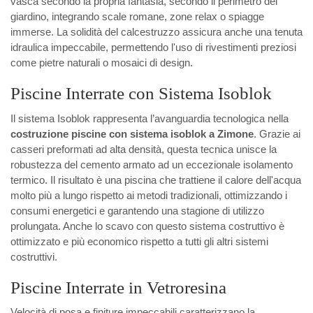
vasca secondo la propria fantasia, secondo il perimetro del
giardino, integrando scale romane, zone relax o spiagge
immerse. La solidità del calcestruzzo assicura anche una tenuta
idraulica impeccabile, permettendo l'uso di rivestimenti preziosi
come pietre naturali o mosaici di design.
Piscine Interrate con Sistema Isoblok
Il sistema Isoblok rappresenta l’avanguardia tecnologica nella
costruzione piscine con sistema isoblok a Zimone
. Grazie ai
casseri preformati ad alta densità, questa tecnica unisce la
robustezza del cemento armato ad un eccezionale isolamento
termico. Il risultato è una piscina che trattiene il calore dell'acqua
molto più a lungo rispetto ai metodi tradizionali, ottimizzando i
consumi energetici e garantendo una stagione di utilizzo
prolungata. Anche lo scavo con questo sistema costruttivo è
ottimizzato e più economico rispetto a tutti gli altri sistemi
costruttivi.
Piscine Interrate in Vetroresina
Velocità di posa e finiture impeccabili caratterizzano la